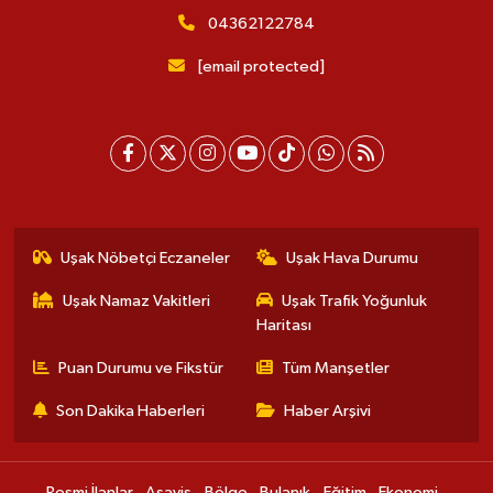
04362122784
[email protected]
Uşak Nöbetçi Eczaneler
Uşak Hava Durumu
Uşak Namaz Vakitleri
Uşak Trafik Yoğunluk
Haritası
Puan Durumu ve Fikstür
Tüm Manşetler
Son Dakika Haberleri
Haber Arşivi
Resmi İlanlar
Asayiş
Bölge
Bulanık
Eğitim
Ekonomi