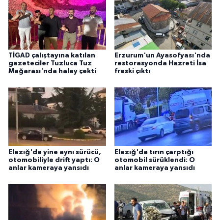
TİGAD çalıştayına katılan
Erzurum'un Ayasofyası'nda
gazeteciler Tuzluca Tuz
restorasyonda Hazreti İsa
Mağarası'nda halay çekti
freski çıktı
Elazığ'da yine aynı sürücü,
Elazığ'da tırın çarptığı
otomobiliyle drift yaptı: O
otomobil sürüklendi: O
anlar kameraya yansıdı
anlar kameraya yansıdı