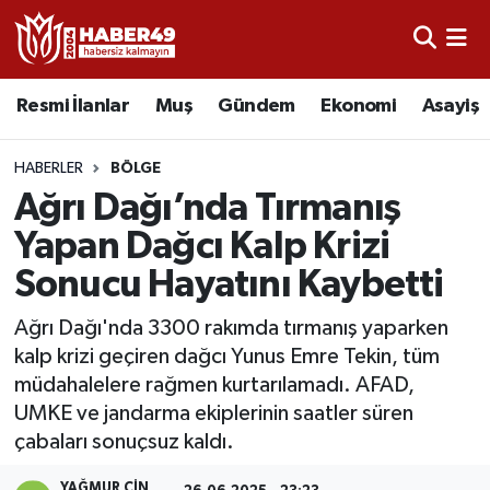
Resmi İlanlar
Uşak Nöbetçi Eczaneler
Resmi İlanlar
Muş
Gündem
Ekonomi
Asayiş
Asayiş
Uşak Hava Durumu
HABERLER
BÖLGE
Bölge
Uşak Namaz Vakitleri
Ağrı Dağı’nda Tırmanış
Yapan Dağcı Kalp Krizi
Eğitim
Uşak Trafik Yoğunluk Haritası
Sonucu Hayatını Kaybetti
Ekonomi
TFF 2.Lig Kırmızı Grup Puan Durumu ve Fikstür
Ağrı Dağı'nda 3300 rakımda tırmanış yaparken
kalp krizi geçiren dağcı Yunus Emre Tekin, tüm
Sağlık
Tüm Manşetler
müdahalelere rağmen kurtarılamadı. AFAD,
UMKE ve jandarma ekiplerinin saatler süren
Gündem
Son Dakika Haberleri
çabaları sonuçsuz kaldı.
Spor
Haber Arşivi
YAĞMUR CIN