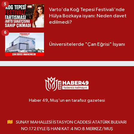
5
Varto'da Koğ Tepesi Festivali'nde
Hülya Bozkaya isyanı: Neden davet
edilmedi?
6
Üniversitelerde "Çan Eğrisi" İsyanı
Haber 49, Muş'un en tarafsız gazetesi
SUNAY MAHALLESİ İSTASYON CADDESİ ATATÜRK BULVARI
NO:172 EYLE İŞ HANI KAT:4 NO:8 MERKEZ/MUŞ