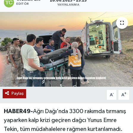
26.06.2025 - 23:23
EDITÖR
YAYINLANMA
Siyaset
Teknoloji
Kültür Sanat
Muş
Hasköy
Korkut
Paylaş
-
+
A
A
Bulanık
HABER49-
Ağrı Dağı'nda 3300 rakımda tırmanış
Malazgirt
yaparken kalp krizi geçiren dağcı Yunus Emre
Tekin, tüm müdahalelere rağmen kurtarılamadı.
Varto