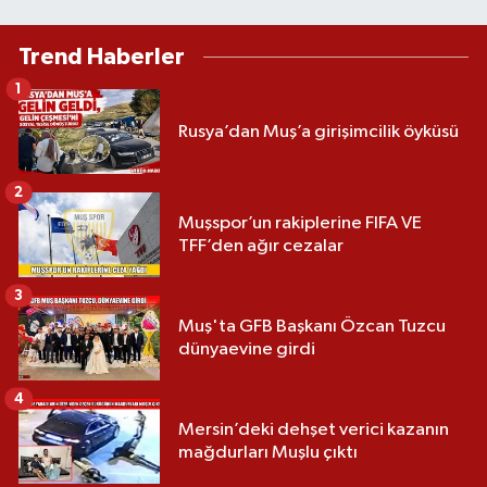
Trend Haberler
1
Rusya’dan Muş’a girişimcilik öyküsü
2
Muşspor’un rakiplerine FIFA VE
TFF’den ağır cezalar
3
Muş'ta GFB Başkanı Özcan Tuzcu
dünyaevine girdi
4
Mersin’deki dehşet verici kazanın
mağdurları Muşlu çıktı