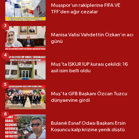
Muşspor’un rakiplerine FIFA VE
TFF’den ağır cezalar
3
Manisa Valisi Vahdettin Özkan’ın acı
günü
4
Muş’ta İŞKUR İUP kurası çekildi: 16
asil isim belli oldu
5
Muş'ta GFB Başkanı Özcan Tuzcu
dünyaevine girdi
6
Bulanık Esnaf Odası Başkanı Ersin
Koşuncu kalp krizine yenik düştü