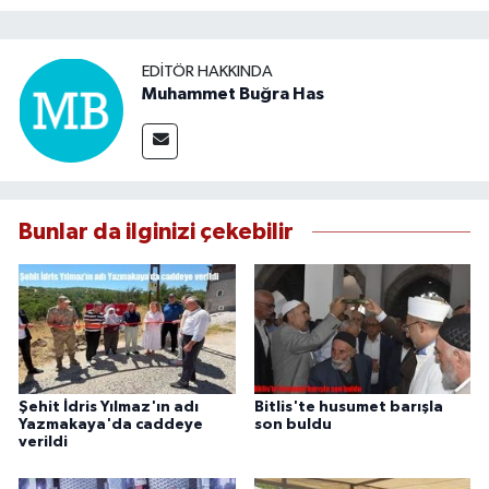
EDITÖR HAKKINDA
Muhammet Buğra Has
Bunlar da ilginizi çekebilir
Şehit İdris Yılmaz'ın adı
Bitlis'te husumet barışla
Yazmakaya'da caddeye
son buldu
verildi