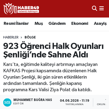
Resmi İlanlar
Uşak Nöbetçi Eczaneler
Resmi İlanlar
Muş
Gündem
Ekonomi
Asayiş
Asayiş
Uşak Hava Durumu
HABERLER
BÖLGE
Bölge
Uşak Namaz Vakitleri
923 Öğrenci Halk Oyunları
Şenliği’nde Sahne Aldı
Eğitim
Uşak Trafik Yoğunluk Haritası
Kars’ta, eğitimde kaliteyi artırmayı amaçlayan
Ekonomi
TFF 2.Lig Kırmızı Grup Puan Durumu ve Fikstür
KAFKAS Projesi kapsamında düzenlenen Halk
Oyunları Şenliği, iki gün süren etkinliklerin
Sağlık
Tüm Manşetler
ardından tamamlandı. Şenliğin kapanış
programına Kars Valisi Ziya Polat da katıldı.
Gündem
Son Dakika Haberleri
MUHAMMET BUĞRA HAS
04.06.2026 - 11:19
1 
EDITÖR
YAYINLANMA
OKUNMA
Spor
Haber Arşivi