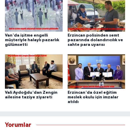
Van'da işitme engelli
Erzincan polisinden semt
müşteriyle halaylı pazarlık
pazarında dolandırıcılık ve
gülümsetti
sahte para uyarısı
Vali Aydoğdu'dan Zengin
Erzincan'da özel eğitim
ailesine taziye ziyareti
meslek okulu için imzalar
atıldı
Yorumlar